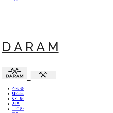
D A R A M
신상품
베스트
아우터
셔츠
구르카