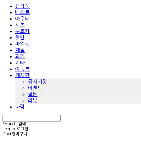
신상품
베스트
아우터
셔츠
구르카
할인
파일럿
계절
과거
기타
아동복
게시판
공지사항
이벤트
질문
리뷰
다람
Search
검색
Log In
로그인
Cart
장바구니