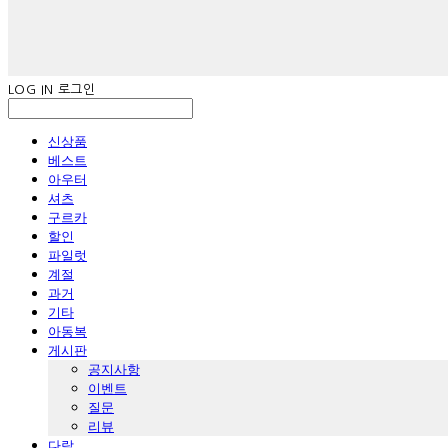
LOG IN
로그인
신상품
베스트
아우터
셔츠
구르카
할인
파일럿
계절
과거
기타
아동복
게시판
공지사항
이벤트
질문
리뷰
다람