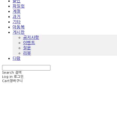
할인
파일럿
계절
과거
기타
아동복
게시판
공지사항
이벤트
질문
리뷰
다람
Search
검색
Log In
로그인
Cart
장바구니