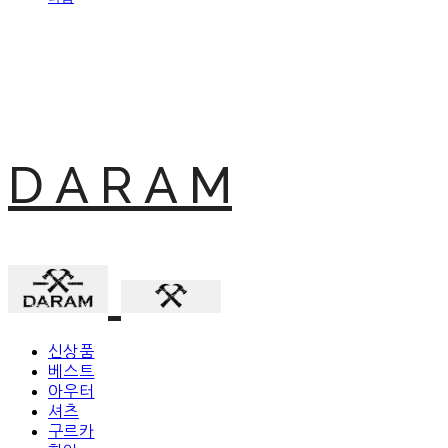
D A R A M
신상품
베스트
아우터
셔츠
구르카