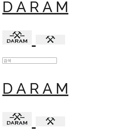
D A R A M
D A R A M