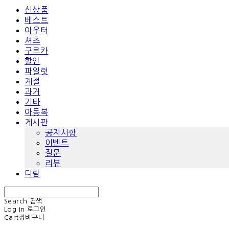
신상품
베스트
아우터
셔츠
구르카
할인
파일럿
계절
과거
기타
아동복
게시판
공지사항
이벤트
질문
리뷰
다람
Search
검색
Log In
로그인
Cart
장바구니