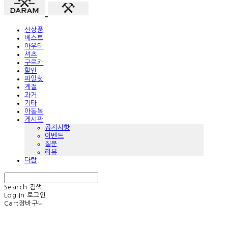
신상품
베스트
아우터
셔츠
구르카
할인
파일럿
계절
과거
기타
아동복
게시판
공지사항
이벤트
질문
리뷰
다람
Search
검색
Log In
로그인
Cart
장바구니