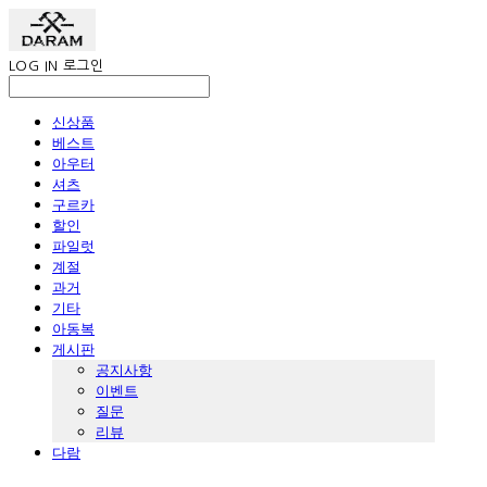
LOG IN
로그인
신상품
베스트
아우터
셔츠
구르카
할인
파일럿
계절
과거
기타
아동복
게시판
공지사항
이벤트
질문
리뷰
다람