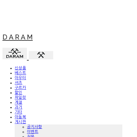
D A R A M
신상품
베스트
아우터
셔츠
구르카
할인
파일럿
계절
과거
기타
아동복
게시판
공지사항
이벤트
질문