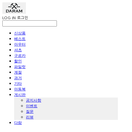
LOG IN
로그인
신상품
베스트
아우터
셔츠
구르카
할인
파일럿
계절
과거
기타
아동복
게시판
공지사항
이벤트
질문
리뷰
다람