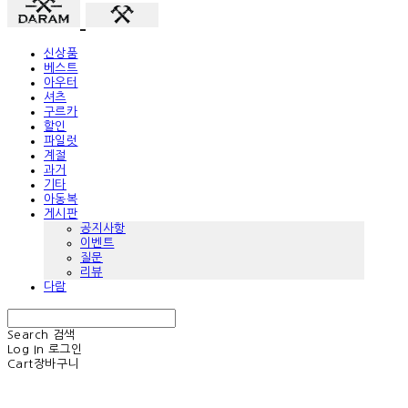
신상품
베스트
아우터
셔츠
구르카
할인
파일럿
계절
과거
기타
아동복
게시판
공지사항
이벤트
질문
리뷰
다람
Search
검색
Log In
로그인
Cart
장바구니