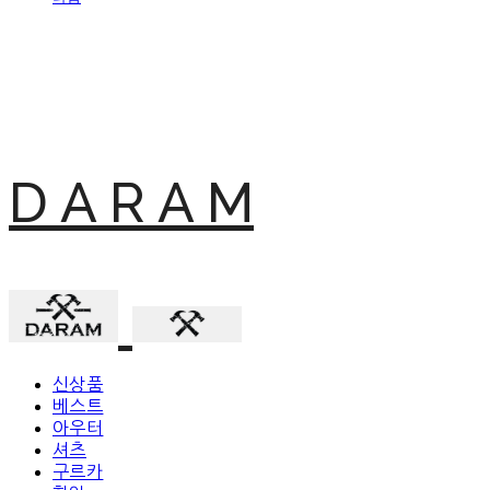
D A R A M
신상품
베스트
아우터
셔츠
구르카