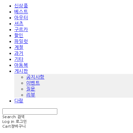
신상품
베스트
아우터
셔츠
구르카
할인
파일럿
계절
과거
기타
아동복
게시판
공지사항
이벤트
질문
리뷰
다람
Search
검색
Log In
로그인
Cart
장바구니