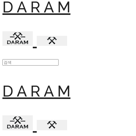
D A R A M
D A R A M