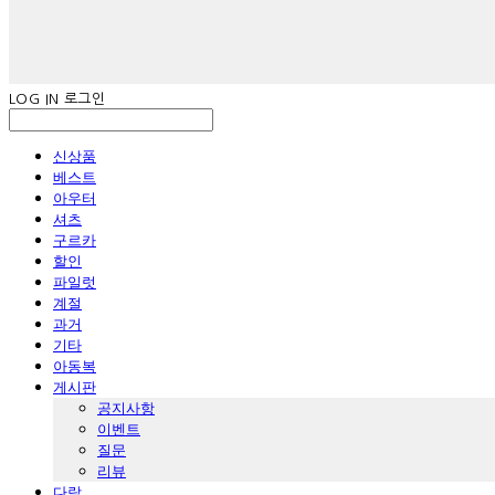
LOG IN
로그인
신상품
베스트
아우터
셔츠
구르카
할인
파일럿
계절
과거
기타
아동복
게시판
공지사항
이벤트
질문
리뷰
다람