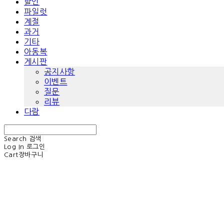
할인
파일럿
계절
과거
기타
아동복
게시판
공지사항
이벤트
질문
리뷰
다람
Search
검색
Log In
로그인
Cart
장바구니