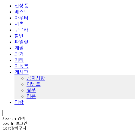
신상품
베스트
아우터
셔츠
구르카
할인
파일럿
계절
과거
기타
아동복
게시판
공지사항
이벤트
질문
리뷰
다람
Search
검색
Log In
로그인
Cart
장바구니