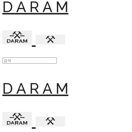
D A R A M
D A R A M