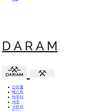
D A R A M
신상품
베스트
아우터
셔츠
구르카