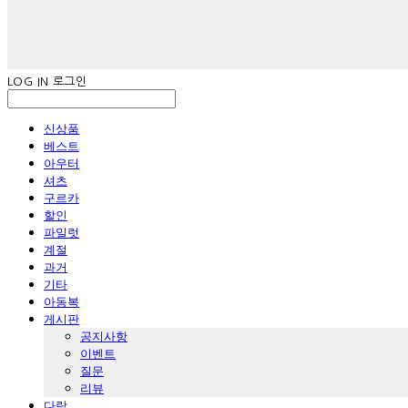
LOG IN
로그인
신상품
베스트
아우터
셔츠
구르카
할인
파일럿
계절
과거
기타
아동복
게시판
공지사항
이벤트
질문
리뷰
다람