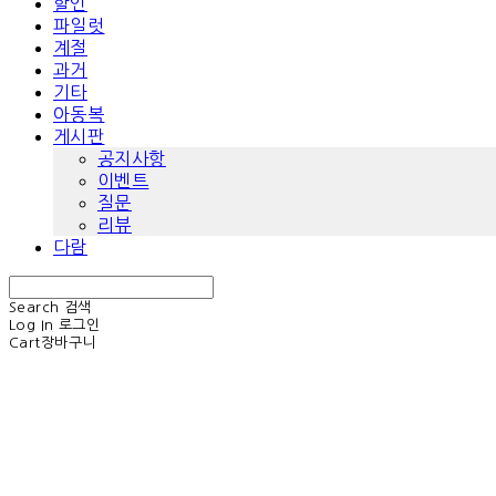
할인
파일럿
계절
과거
기타
아동복
게시판
공지사항
이벤트
질문
리뷰
다람
Search
검색
Log In
로그인
Cart
장바구니