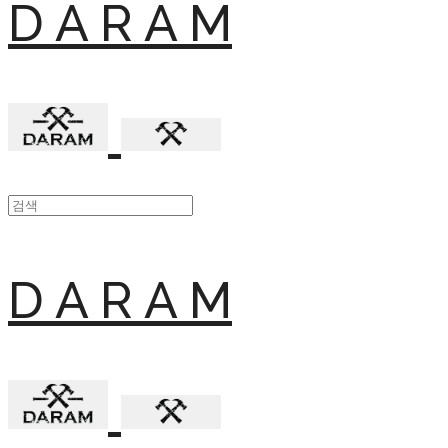
D A R A M
D A R A M