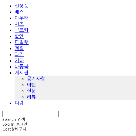
신상품
베스트
아우터
셔츠
구르카
할인
파일럿
계절
과거
기타
아동복
게시판
공지사항
이벤트
질문
리뷰
다람
Search
검색
Log In
로그인
Cart
장바구니