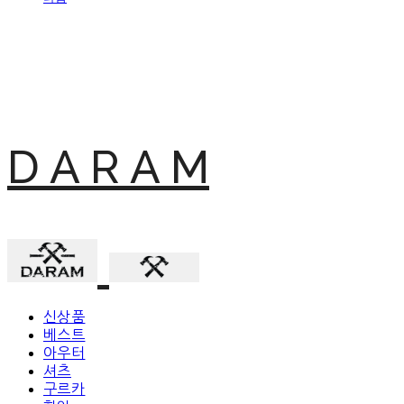
D A R A M
신상품
베스트
아우터
셔츠
구르카