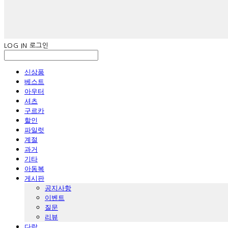
LOG IN
로그인
신상품
베스트
아우터
셔츠
구르카
할인
파일럿
계절
과거
기타
아동복
게시판
공지사항
이벤트
질문
리뷰
다람