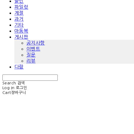
할인
파일럿
계절
과거
기타
아동복
게시판
공지사항
이벤트
질문
리뷰
다람
Search
검색
Log In
로그인
Cart
장바구니