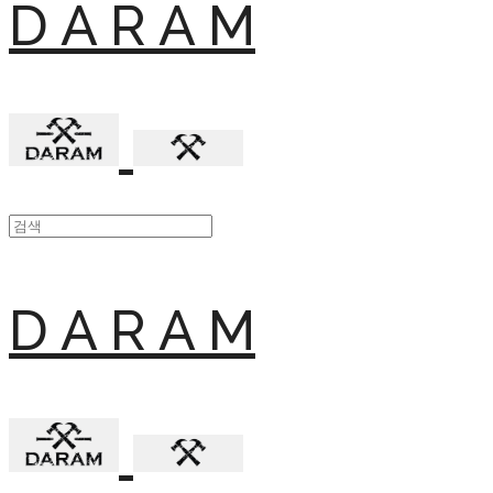
D A R A M
D A R A M