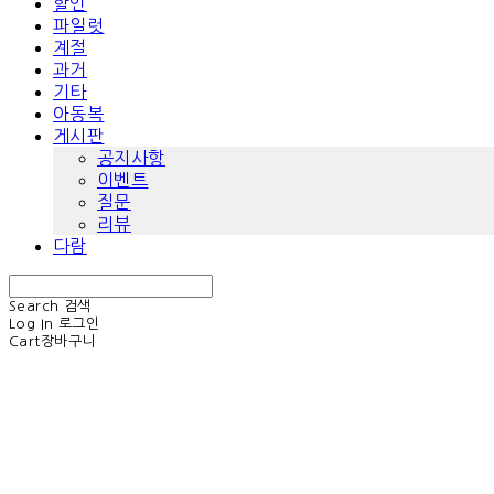
할인
파일럿
계절
과거
기타
아동복
게시판
공지사항
이벤트
질문
리뷰
다람
Search
검색
Log In
로그인
Cart
장바구니