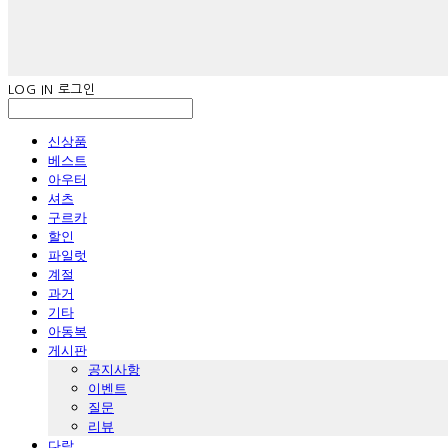
LOG IN
로그인
신상품
베스트
아우터
셔츠
구르카
할인
파일럿
계절
과거
기타
아동복
게시판
공지사항
이벤트
질문
리뷰
다람