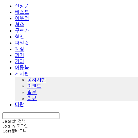
신상품
베스트
아우터
셔츠
구르카
할인
파일럿
계절
과거
기타
아동복
게시판
공지사항
이벤트
질문
리뷰
다람
Search
검색
Log In
로그인
Cart
장바구니