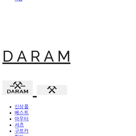
D A R A M
신상품
베스트
아우터
셔츠
구르카