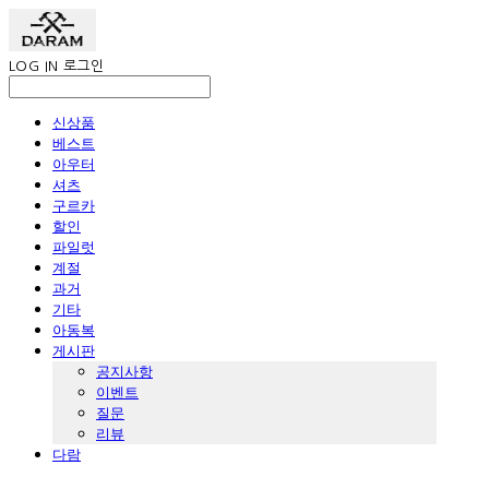
LOG IN
로그인
신상품
베스트
아우터
셔츠
구르카
할인
파일럿
계절
과거
기타
아동복
게시판
공지사항
이벤트
질문
리뷰
다람