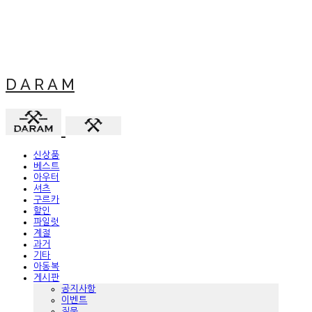
D A R A M
신상품
베스트
아우터
셔츠
구르카
할인
파일럿
계절
과거
기타
아동복
게시판
공지사항
이벤트
질문