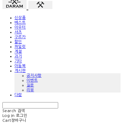
신상품
베스트
아우터
셔츠
구르카
할인
파일럿
계절
과거
기타
아동복
게시판
공지사항
이벤트
질문
리뷰
다람
Search
검색
Log In
로그인
Cart
장바구니