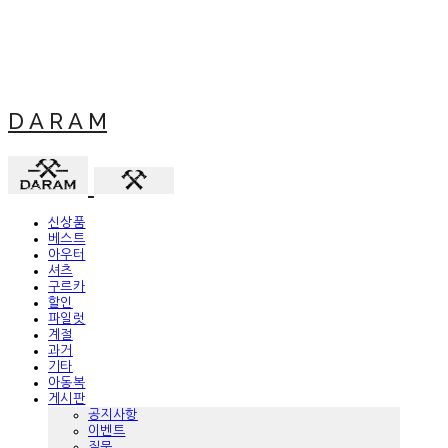
D A R A M
신상품
베스트
아우터
셔츠
구르카
할인
파일럿
계절
과거
기타
아동복
게시판
공지사항
이벤트
질문