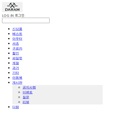
LOG IN
로그인
신상품
베스트
아우터
셔츠
구르카
할인
파일럿
계절
과거
기타
아동복
게시판
공지사항
이벤트
질문
리뷰
다람