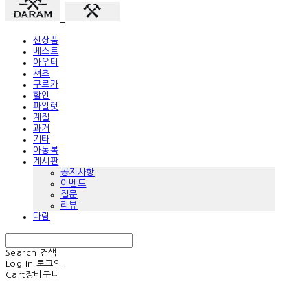
신상품
베스트
아우터
셔츠
구르카
할인
파일럿
계절
과거
기타
아동복
게시판
공지사항
이벤트
질문
리뷰
다람
Search
검색
Log In
로그인
Cart
장바구니